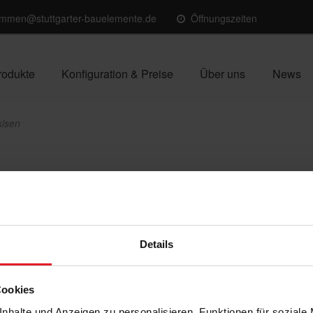
ommen@stuttgarter-bauelemente.de
Öffnungszeiten
rodukte
Konfiguration & Preise
Über uns
News
kisen
-Markisen
Details
Cookies
nhalte und Anzeigen zu personalisieren, Funktionen für soziale