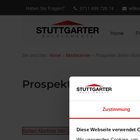
Haben Sie Fragen?
0711 699 726 74
willk
Home
P
Sie sind hier:
Home
»
Mediacenter
»
Prospekte Seiten-Mar
Prospekte von Seiten
Zustimmung
Diese Webseite verwendet 
Seiten-Markise 390 (2020)
Wir verwenden Cookies, um I