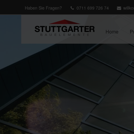
Haben Sie Fragen?
0711 699 726 74
willk
Home
P