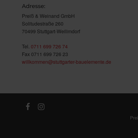
Adresse:
Preiß & Weinand GmbH
Solitudestraße 260
70499 Stuttgart-Weilimdorf
Tel.
0711 699 726 74
Fax 0711 699 726 23
willkommen@stuttgarter-bauelemente.de
Pre