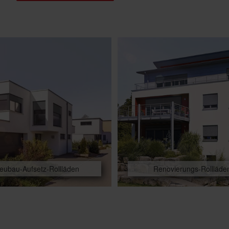
eubau-Aufsetz-Rollläden
Renovierungs-Rollläde