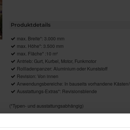
Produktdetails
max. Breite*: 3.000 mm
max. Höhe*: 3.500 mm
max. Fläche* :10 m²
Antrieb: Gurt, Kurbel, Motor, Funkmotor
Rollladenpanzer: Aluminium oder Kunststoff
Revision: Von innen
Anwendungsbereiche: In bauseits vorhandene Kästen
Ausstattungs-Extras*: Revisionsblende
(*Typen- und ausstattungsabhängig)
Produktbeschreibung