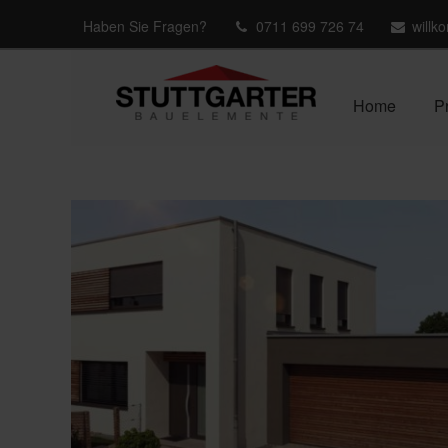
Haben Sie Fragen?
0711 699 726 74
willk
Home
P