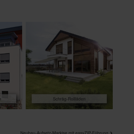
n
Schräg-Rollläden
Neubau-Aufsetz-Markise mit easyZIP-Führung