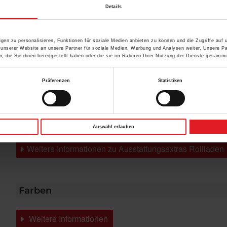
Details
Der Schacht-System-Rollladen integriert sich
Ausstattung des bauseitig vorhandenen Sturzkastens
unauffällig in bereits vorhandene Kästen/Schächte in
kann der Lieferumfang der Rollladenkomponenten
gen zu personalisieren, Funktionen für soziale Medien anbieten zu können und die Zugriffe auf
die Gebäudebauweise. Je nach technischer
 unserer Website an unsere Partner für soziale Medien, Werbung und Analysen weiter. Unsere Pa
 die Sie ihnen bereitgestellt haben oder die sie im Rahmen Ihrer Nutzung der Dienste gesamme
Präferenzen
Statistiken
Brillante Extras
Revisionsblende
Geländersystem VisioNeo Sun
Auswahl erlauben
Weitere Informationen zu Ausstattungsextras Rollladen
Farben
Weitere Informationen