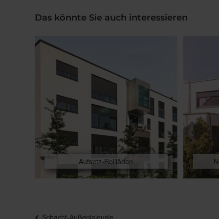
Das könnte Sie auch interessieren
Aufsetz-Rollläden
N
Beitragsnavigation
Schacht-Außenjalousie