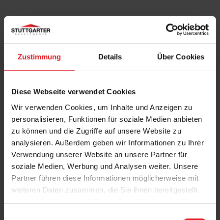
Produktdetails
Standardgrößen und individuelle Form mit bis zu
Zustimmung
Details
Über Cookies
6 m Seitenlänge
Bespannung über 130 hochwertige Acryl
Standard / Acryl Lumera Stoffe
Diese Webseite verwendet Cookies
Wir verwenden Cookies, um Inhalte und Anzeigen zu
personalisieren, Funktionen für soziale Medien anbieten
Produktbeschreibung
zu können und die Zugriffe auf unsere Website zu
analysieren. Außerdem geben wir Informationen zu Ihrer
Unter dem Schutz des Summerday Segels können
Verwendung unserer Website an unsere Partner für
Sie die schönsten Tage des Jahres noch intensiver
soziale Medien, Werbung und Analysen weiter. Unsere
genießen. Relaxen und verweilen Sie ganz einfach
Partner führen diese Informationen möglicherweise mit
an Ihrem ganz persönlichen Lieblingsplatz. Das
weiteren Daten zusammen, die Sie ihnen bereitgestellt
Summerday Segel zeichnet sich durch einen
haben oder die sie im Rahmen Ihrer Nutzung der Dienste
unkomplizierten Aufbau und hohe Qualität in der
gesammelt haben.
Verarbeitung aus.
Einwilligungsauswahl