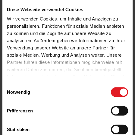
untypische, schlägt es über einen integrierten Lautsprecher Alarm
Diese Webseite verwendet Cookies
und schlägt den Eindringling in die Flucht. Als zusätzliche
Funktion meldet sich SenSigna in der Funktion als
Wir verwenden Cookies, um Inhalte und Anzeigen zu
Hinderniserkennung mit verminderter Lautstärke, falls die
personalisieren, Funktionen für soziale Medien anbieten
Außenjalousie beim Herunterfahren zum Beispiel auf einen Stein
zu können und die Zugriffe auf unsere Website zu
fahren würde.
analysieren. Außerdem geben wir Informationen zu Ihrer
Verwendung unserer Website an unsere Partner für
Neben der Funktionalität überzeugt das SenSigna als Preisträger
soziale Medien, Werbung und Analysen weiter. Unsere
des iF Design Awards 2022 in der Kategorie „Product – Building
Partner führen diese Informationen möglicherweise mit
Technology“ auch im Design.
weiteren Daten zusammen, die Sie ihnen bereitgestellt
haben oder die sie im Rahmen Ihrer Nutzung der Dienste
Sie interessieren sich für ein Außenjalousie-System oder möchten
gesammelt haben.
zusätzliche Sicherheit nachrüsten? Sprechen Sie uns gerne auf
Einwilligungsauswahl
SenSigna als Zusatzausstattung an!
Notwendig
Präferenzen
Statistiken