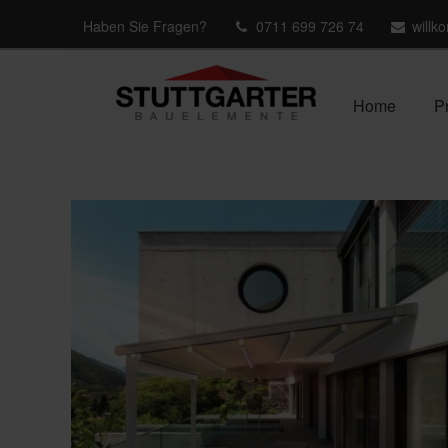
Haben Sie Fragen?
0711 699 726 74
willk
Home
P