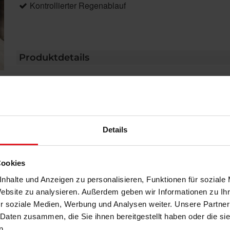
Kontrollierter Regenablauf
Produktdetails
max. Breite: 6.000 mm
max. Ausfall: 6.000 mm
max. Fläche: 36 m²
Antrieb: Motor
Details
Farbe: Pulverbeschichtet gem. WAREMA Farbwelt
Markisentuch: Soltis W96
Montage: Wandmontage
Cookies
nhalte und Anzeigen zu personalisieren, Funktionen für soziale
Website zu analysieren. Außerdem geben wir Informationen zu I
r soziale Medien, Werbung und Analysen weiter. Unsere Partner
Produktbeschreibung
 Daten zusammen, die Sie ihnen bereitgestellt haben oder die s
n.