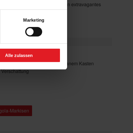
Markisen-Design.
Marketing
Alle zulassen
ung für große Breiten und filigranem Kasten
 Verschattung
rgola-Markisen