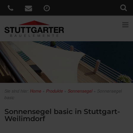
Sie sind hier:
Home
»
Produkte
»
Sonnensegel
»
Sonnensegel
basic
Sonnensegel basic in Stuttgart-
Weilimdorf